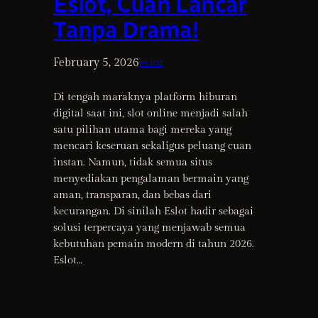
Eslot, Cuan Lancar
Tanpa Drama!
February 5, 2026
eslot
Di tengah maraknya platform hiburan
digital saat ini, slot online menjadi salah
satu pilihan utama bagi mereka yang
mencari keseruan sekaligus peluang cuan
instan. Namun, tidak semua situs
menyediakan pengalaman bermain yang
aman, transparan, dan bebas dari
kecurangan. Di sinilah Eslot hadir sebagai
solusi terpercaya yang menjawab semua
kebutuhan pemain modern di tahun 2026.
Eslot…