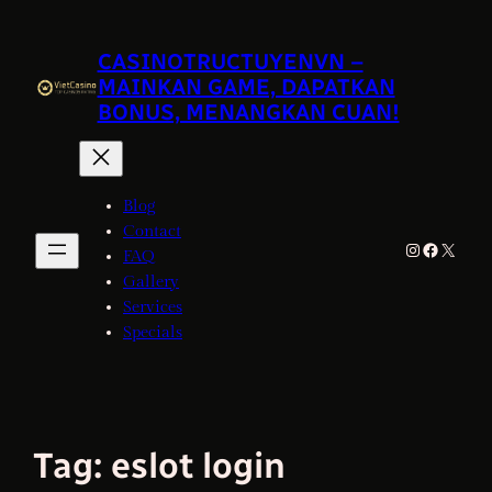
CASINOTRUCTUYENVN –
MAINKAN GAME, DAPATKAN
BONUS, MENANGKAN CUAN!
Blog
Contact
Instagram
Faceboo
X
FAQ
Gallery
Services
Specials
Tag:
eslot login