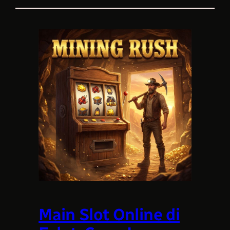
Main Slot Online di