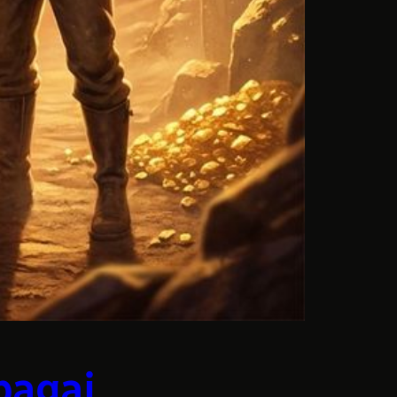
bagai