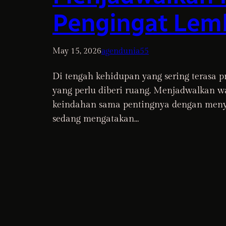
Pengingat Lem
May 15, 2026
agendunia55
Di tengah kehidupan yang sering terasa pr
yang perlu diberi ruang. Menjadwalkan 
keindahan sama pentingnya dengan menye
sedang mengatakan…