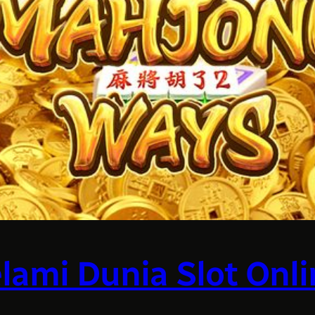
lami Dunia Slot Onl