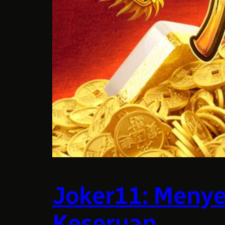
Joker11: Menye
Keseruan