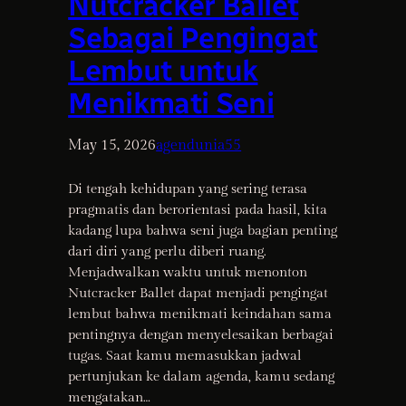
Nutcracker Ballet
Sebagai Pengingat
Lembut untuk
Menikmati Seni
May 15, 2026
agendunia55
Di tengah kehidupan yang sering terasa
pragmatis dan berorientasi pada hasil, kita
kadang lupa bahwa seni juga bagian penting
dari diri yang perlu diberi ruang.
Menjadwalkan waktu untuk menonton
Nutcracker Ballet dapat menjadi pengingat
lembut bahwa menikmati keindahan sama
pentingnya dengan menyelesaikan berbagai
tugas. Saat kamu memasukkan jadwal
pertunjukan ke dalam agenda, kamu sedang
mengatakan…