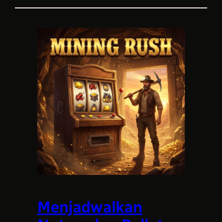
Menjadwalkan