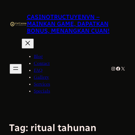
CASINOTRUCTUYENVN –
MAINKAN GAME, DAPATKAN
BONUS, MENANGKAN CUAN!
Blog
Contact
Instagram
Faceboo
X
FAQ
Gallery
Services
Specials
Tag:
ritual tahunan