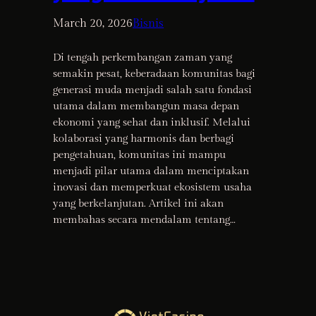
March 20, 2026
Bisnis
Di tengah perkembangan zaman yang
semakin pesat, keberadaan komunitas bagi
generasi muda menjadi salah satu fondasi
utama dalam membangun masa depan
ekonomi yang sehat dan inklusif. Melalui
kolaborasi yang harmonis dan berbagi
pengetahuan, komunitas ini mampu
menjadi pilar utama dalam menciptakan
inovasi dan memperkuat ekosistem usaha
yang berkelanjutan. Artikel ini akan
membahas secara mendalam tentang…