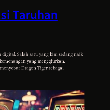
asi Taruhan
igital. Salah satu yang kini sedang naik
g kemenangan yang menggiurkan,
g menyebut Dragon Tiger sebagai