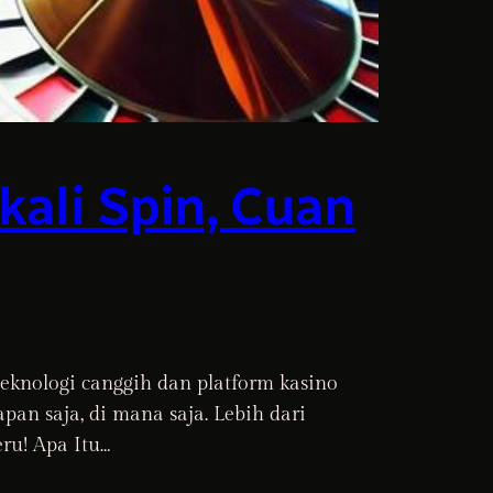
kali Spin, Cuan
 teknologi canggih dan platform kasino
an saja, di mana saja. Lebih dari
eru! Apa Itu…