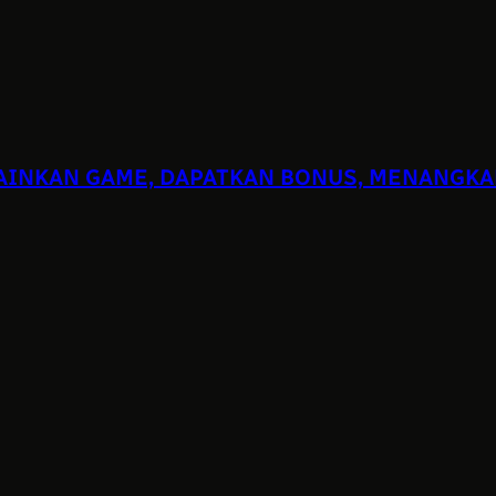
INKAN GAME, DAPATKAN BONUS, MENANGKA