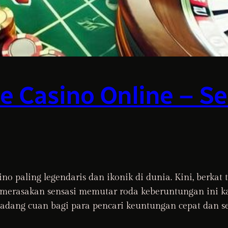
e Casino Online – Se
no paling legendaris dan ikonik di dunia. Kini, berkat
merasakan sensasi memutar roda keberuntungan ini kap
i ladang cuan bagi para pencari keuntungan cepat dan s