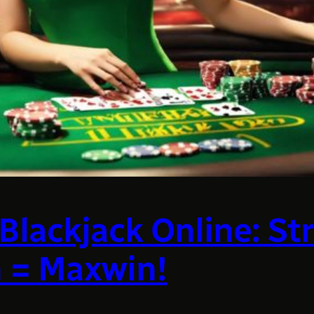
ackjack Online: Str
 = Maxwin!