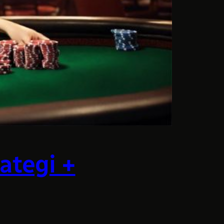
ategi +