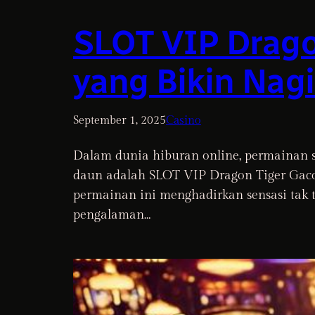
SLOT VIP Drago
yang Bikin Nagi
September 1, 2025
Casino
Dalam dunia hiburan online, permainan sl
daun adalah SLOT VIP Dragon Tiger Gaco
permainan ini menghadirkan sensasi tak 
pengalaman…