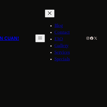
Blog
Contact
N CUAN!
Instagram
Facebook
X
FAQ
Gallery
Services
Specials