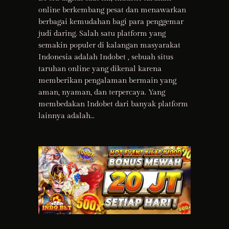
online berkembang pesat dan menawarkan
berbagai kemudahan bagi para penggemar
judi daring. Salah satu platform yang
semakin populer di kalangan masyarakat
Indonesia adalah Indobet , sebuah situs
taruhan online yang dikenal karena
memberikan pengalaman bermain yang
aman, nyaman, dan terpercaya. Yang
membedakan Indobet dari banyak platform
lainnya adalah…