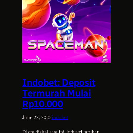
Indobet: Deposit
Termurah Mulai
Rp10.000
June 23, 2025
indobet
Di era digital saat ini, industri taruhan