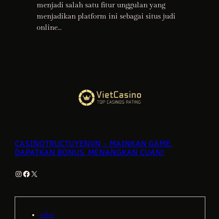
menjadi salah satu fitur unggulan yang
menjadikan platform ini sebagai situs judi
online…
CASINOTRUCTUYENVN – MAINKAN GAME,
DAPATKAN BONUS, MENANGKAN CUAN!
Instagram
Facebook
X
eslot