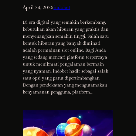
April 24, 2026
indobet
Di era digital yang semakin berkembang,
kebutuhan akan hiburan yang praktis dan
menyenangkan semakin tinggi. Salah satu
bentuk hiburan yang banyak diminati
adalah permainan slot online. Bagi Anda
yang sedang mencari platform terpercaya
untuk menikmati pengalaman bermain
yang nyaman, indobet hadir sebagai salah
satu opsi yang patut dipertimbangkan.
Dengan pendekatan yang mengutamakan
kenyamanan pengguna, platform…