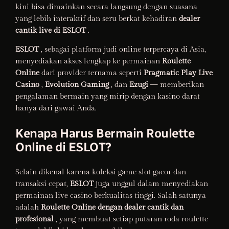
kini bisa dimainkan secara langsung dengan suasana
yang lebih interaktif dan seru berkat kehadiran
dealer
cantik live di ESLOT
.
ESLOT
, sebagai platform judi online terpercaya di Asia,
menyediakan akses lengkap ke permainan
Roulette
Online
dari provider ternama seperti
Pragmatic Play Live
Casino
,
Evolution Gaming
, dan
Ezugi
— memberikan
pengalaman bermain yang mirip dengan kasino darat
hanya dari gawai Anda.
Kenapa Harus Bermain Roulette
Online di ESLOT?
Selain dikenal karena koleksi game slot gacor dan
transaksi cepat,
ESLOT
juga unggul dalam menyediakan
permainan live casino berkualitas tinggi. Salah satunya
adalah
Roulette Online dengan dealer cantik dan
profesional
, yang membuat setiap putaran roda roulette