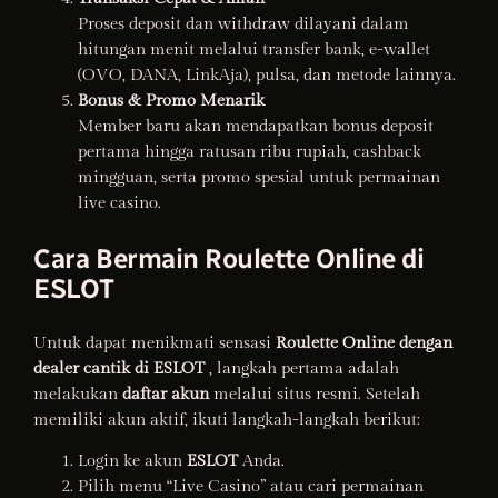
Proses deposit dan withdraw dilayani dalam
hitungan menit melalui transfer bank, e-wallet
(OVO, DANA, LinkAja), pulsa, dan metode lainnya.
Bonus & Promo Menarik
Member baru akan mendapatkan bonus deposit
pertama hingga ratusan ribu rupiah, cashback
mingguan, serta promo spesial untuk permainan
live casino.
Cara Bermain Roulette Online di
ESLOT
Untuk dapat menikmati sensasi
Roulette Online dengan
dealer cantik di ESLOT
, langkah pertama adalah
melakukan
daftar akun
melalui situs resmi. Setelah
memiliki akun aktif, ikuti langkah-langkah berikut:
Login ke akun
ESLOT
Anda.
Pilih menu “Live Casino” atau cari permainan