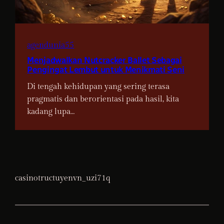
agendunia55
Menjadwalkan Nutcracker Ballet Sebagai
Pengingat Lembut untuk Menikmati Seni
Di tengah kehidupan yang sering terasa
pragmatis dan berorientasi pada hasil, kita
kadang lupa…
casinotructuyenvn_uzi71q