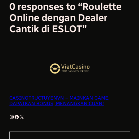
0 responses to “Roulette
Online dengan Dealer
Cantik di ESLOT”
CASINOTRUCTUYENVN – MAINKAN GAME,
DAPATKAN BONUS, MENANGKAN CUAN!
Instagram
Facebook
X