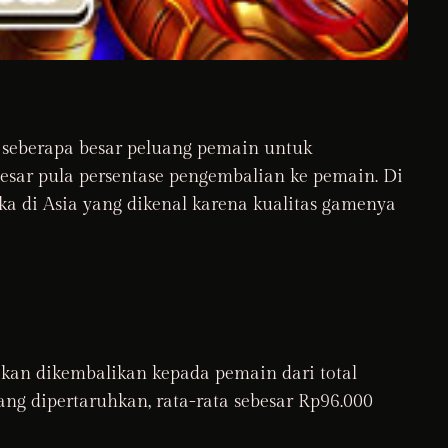
 seberapa besar peluang pemain untuk
esar pula persentase pengembalian ke pemain. Di
uka di Asia yang dikenal karena kualitas gamenya
kan dikembalikan kepada pemain dari total
ang dipertaruhkan, rata-rata sebesar Rp96.000