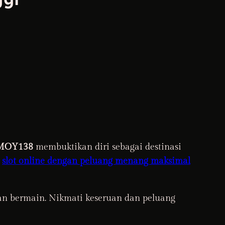
MOY138
membuktikan diri sebagai destinasi
n
slot online dengan peluang menang maksimal
 bermain. Nikmati keseruan dan peluang