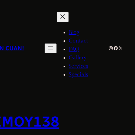
Blog
Contact
N CUAN!
Instagram
Facebook
X
FAQ
Gallery
Services
Specials
 GEMOY138