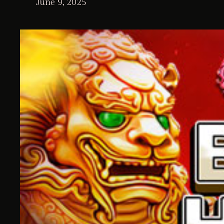
June 9, 2025