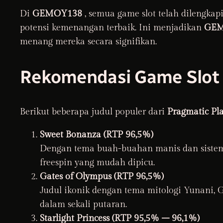
Di
GEMOY138
, semua game slot telah dilengk
potensi kemenangan terbaik. Ini menjadikan
GE
menang mereka secara signifikan.
Rekomendasi Game Slot 
Berikut beberapa judul populer dari
Pragmatic Pl
Sweet Bonanza (RTP 96,5%)
Dengan tema buah-buahan manis dan sistem 
freespin yang mudah dipicu.
Gates of Olympus (RTP 96,5%)
Judul ikonik dengan tema mitologi Yunani,
dalam sekali putaran.
Starlight Princess (RTP 95,5% – 96,1%)