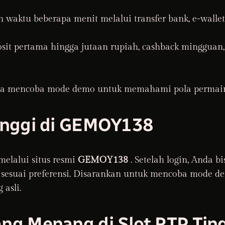
waktu beberapa menit melalui transfer bank, e-wallet 
 pertama hingga jutaan rupiah, cashback mingguan, s
isa mencoba mode demo untuk memahami pola permainan
Tinggi di GEMOY138
melalui situs resmi
GEMOY138
. Setelah login, Anda 
esuai preferensi. Disarankan untuk mencoba mode d
asli.
ng Menang di Slot RTP Tin