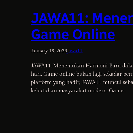
JAWA11: Menem
Game Online
January 19, 2026
jawa11
JAWA11: Menemukan Harmoni Baru dalam 
hari. Game online bukan lagi sekadar perm
platform yang hadir, JAWA11 muncul seb
kebutuhan masyarakat modern. Game…