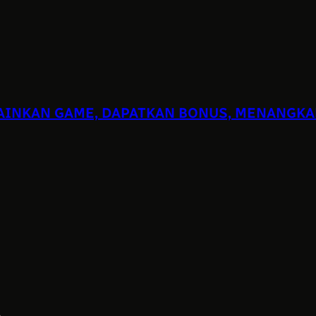
INKAN GAME, DAPATKAN BONUS, MENANGKA
1