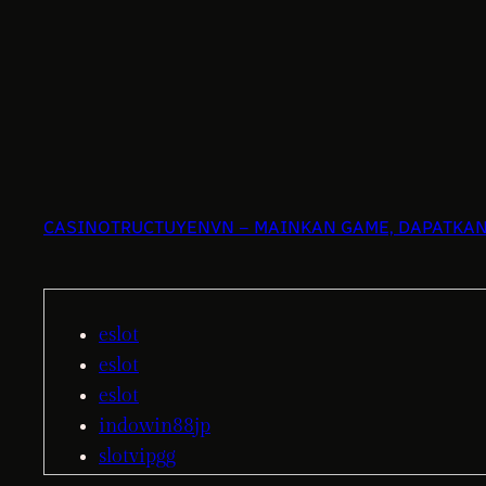
CASINOTRUCTUYENVN – MAINKAN GAME, DAPATKA
eslot
eslot
eslot
indowin88jp
slotvipgg