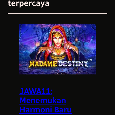
terpercaya
JAWA11:
Menemukan
Harmoni Baru